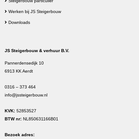
Steigerbouw particulier
Werken bij JS Steigerbouw
Downloads
JS Steigerbouw & verhuur B.V.
Pannerdensedijk 10
6913 KK Aerdt
0316 – 373 464
info@jssteigerbouw.nl
KVK:
52853527
BTW nr:
NL850631166B01
Bezoek adres: