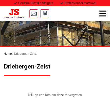
Conform Richtlijn Steigers
Professioneel materiaal
Home
Onze steigers
Transport
Home
/
Driebergen-Zeist
Projecten
Driebergen-Zeist
Downloads
Vacatures
Contact
Klik op een foto om deze te vergroten