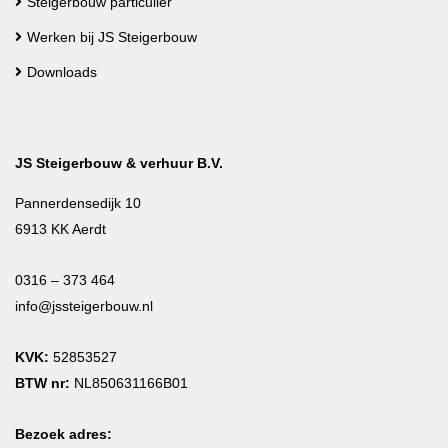
Steigerbouw particulier
Werken bij JS Steigerbouw
Downloads
JS Steigerbouw & verhuur B.V.
Pannerdensedijk 10
6913 KK Aerdt
0316 – 373 464
info@jssteigerbouw.nl
KVK:
52853527
BTW nr:
NL850631166B01
Bezoek adres: