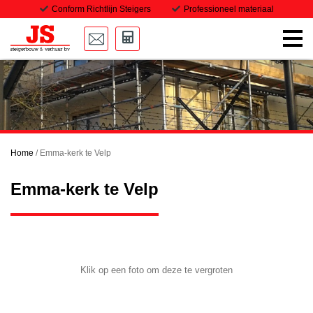
Conform Richtlijn Steigers
Professioneel materiaal
Home
Onze steigers
Transport
Home
/
Emma-kerk te Velp
Projecten
Emma-kerk te Velp
Downloads
Vacatures
Contact
Klik op een foto om deze te vergroten