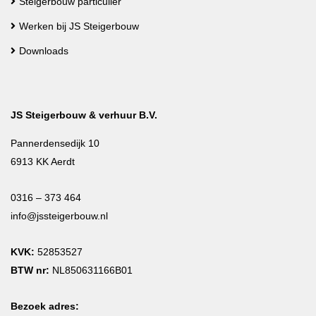
Steigerbouw particulier
Werken bij JS Steigerbouw
Downloads
JS Steigerbouw & verhuur B.V.
Pannerdensedijk 10
6913 KK Aerdt
0316 – 373 464
info@jssteigerbouw.nl
KVK:
52853527
BTW nr:
NL850631166B01
Bezoek adres: