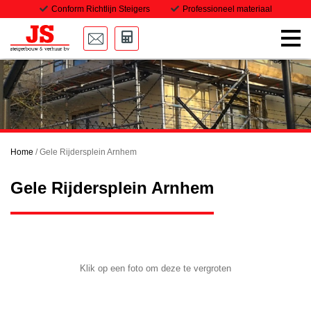
Conform Richtlijn Steigers
Professioneel materiaal
Home
Onze steigers
Transport
Home
/
Gele Rijdersplein Arnhem
Projecten
Gele Rijdersplein Arnhem
Downloads
Vacatures
Contact
Klik op een foto om deze te vergroten