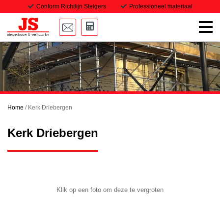
Conform Richtlijn Steigers
Professioneel materiaal
Home
Onze steigers
Transport
Home
/
Kerk Driebergen
Projecten
Kerk Driebergen
Downloads
Vacatures
Contact
Klik op een foto om deze te vergroten