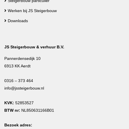
Steigerbouw particulier
Werken bij JS Steigerbouw
Downloads
JS Steigerbouw & verhuur B.V.
Pannerdensedijk 10
6913 KK Aerdt
0316 – 373 464
info@jssteigerbouw.nl
KVK:
52853527
BTW nr:
NL850631166B01
Bezoek adres: