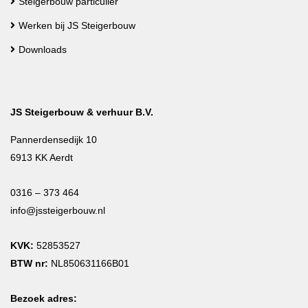
Steigerbouw particulier
Werken bij JS Steigerbouw
Downloads
JS Steigerbouw & verhuur B.V.
Pannerdensedijk 10
6913 KK Aerdt
0316 – 373 464
info@jssteigerbouw.nl
KVK:
52853527
BTW nr:
NL850631166B01
Bezoek adres: