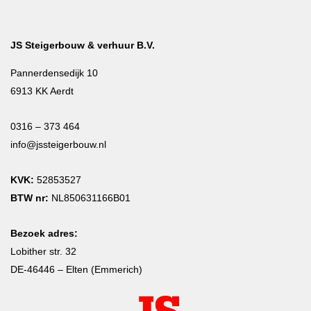
JS Steigerbouw & verhuur B.V.
Pannerdensedijk 10
6913 KK Aerdt
0316 – 373 464
info@jssteigerbouw.nl
KVK:
52853527
BTW nr:
NL850631166B01
Bezoek adres:
Lobither str. 32
DE-46446 – Elten (Emmerich)