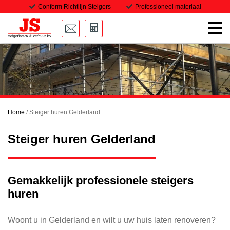
Conform Richtlijn Steigers
Professioneel materiaal
Home
Onze steigers
Transport
Home
/
Steiger huren Gelderland
Projecten
Steiger huren Gelderland
Downloads
Vacatures
Gemakkelijk professionele steigers
huren
Contact
Woont u in Gelderland en wilt u uw huis laten renoveren?