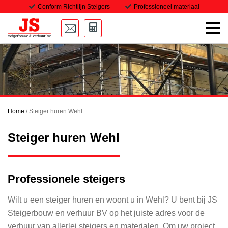
Conform Richtlijn Steigers
Professioneel materiaal
Home
Onze steigers
Transport
Home
/
Steiger huren Wehl
Projecten
Steiger huren Wehl
Downloads
Vacatures
Professionele steigers
Contact
Wilt u een steiger huren en woont u in Wehl? U bent bij JS
Steigerbouw en verhuur BV op het juiste adres voor de
verhuur van allerlei steigers en materialen. Om uw project