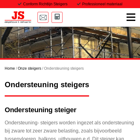
Conform Richtlijn Steigers
Professioneel materiaal
Home
Onze steigers
Transport
Home
/
Onze steigers
/
Ondersteuning steigers
Projecten
Ondersteuning steigers
Downloads
Vacatures
Ondersteuning steiger
Contact
Ondersteuning- steigers worden ingezet als ondersteuning
bij zware tot zeer zware belasting, zoals bijvoorbeeld
tussenvloeren, balkons, uitbouwen e.d. Dit steiger kan