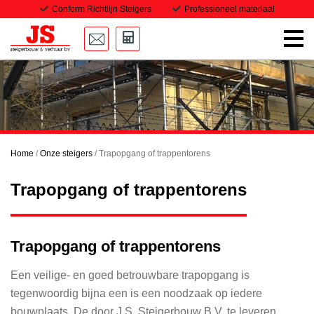
Conform Richtlijn Steigers
Professioneel materiaal
Home
Onze steigers
Transport
Home
/
Onze steigers
/
Trapopgang of trappentorens
Projecten
Trapopgang of trappentorens
Downloads
Vacatures
Trapopgang of trappentorens
Contact
Een veilige- en goed betrouwbare trapopgang is
tegenwoordig bijna een is een noodzaak op iedere
bouwplaats. De door J.S. Steigerbouw B.V. te leveren