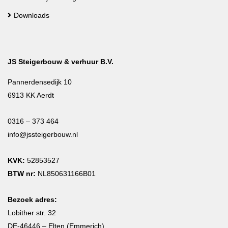
Downloads
JS Steigerbouw & verhuur B.V.
Pannerdensedijk 10
6913 KK Aerdt
0316 – 373 464
info@jssteigerbouw.nl
KVK:
52853527
BTW nr:
NL850631166B01
Bezoek adres:
Lobither str. 32
DE-46446 – Elten (Emmerich)