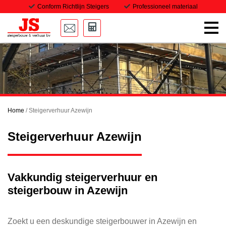
Conform Richtlijn Steigers
Professioneel materiaal
Home
Onze steigers
Transport
Home
/
Steigerverhuur Azewijn
Projecten
Steigerverhuur Azewijn
Downloads
Vacatures
Vakkundig steigerverhuur en
steigerbouw in Azewijn
Contact
Zoekt u een deskundige steigerbouwer in Azewijn en