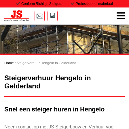
Conform Richtlijn Steigers
Professioneel materiaal
Home
Onze steigers
Transport
Home
/
Steigerverhuur Hengelo in Gelderland
Projecten
Steigerverhuur Hengelo in
Downloads
Gelderland
Vacatures
Snel een steiger huren in Hengelo
Contact
Neem contact op met JS Steigerbouw en Verhuur voor