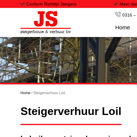
Conform Richtlijn Steigers
Meer dan
0316 –
Home
Home
Onze steigers
Transport
Projecten
Downloads
Home
/
Steigerverhuur Loil
Vacatures
Steigerverhuur Loil
Contact