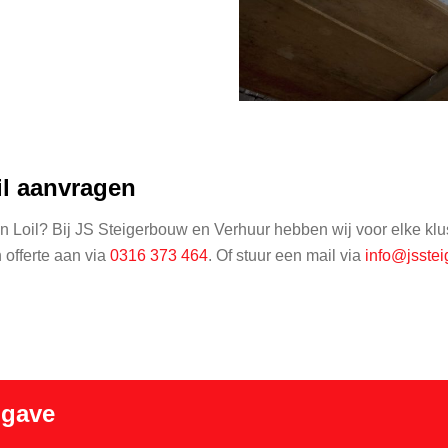
il aanvragen
n Loil? Bij JS Steigerbouw en Verhuur hebben wij voor elke klus
n offerte aan via
0316 373 464
. Of stuur een mail via
info@jsstei
pgave