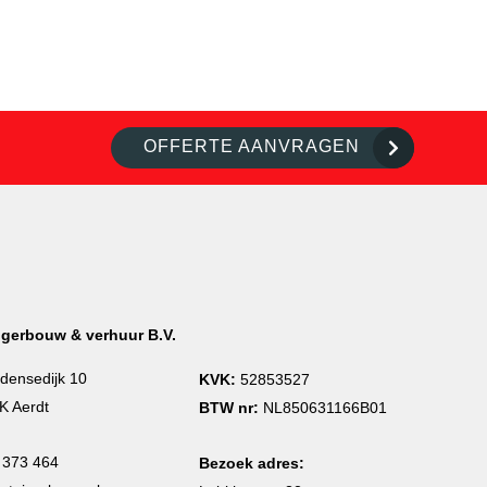
OFFERTE AANVRAGEN
igerbouw & verhuur B.V.
densedijk 10
KVK:
52853527
K Aerdt
BTW nr:
NL850631166B01
 373 464
Bezoek adres: