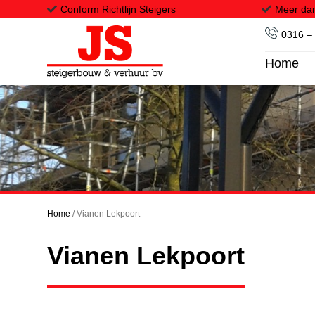
Conform Richtlijn Steigers
Meer dan
0316 –
Home
Home
Onze steigers
Transport
Projecten
Downloads
Home
/
Vianen Lekpoort
Vacatures
Vianen Lekpoort
Contact