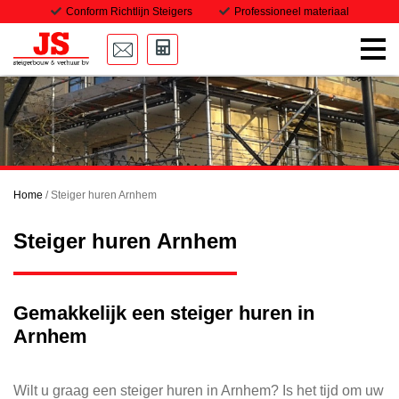
Conform Richtlijn Steigers
Professioneel materiaal
Home
Onze steigers
Transport
Home
/
Steiger huren Arnhem
Projecten
Steiger huren Arnhem
Downloads
Vacatures
Gemakkelijk een steiger huren in
Arnhem
Contact
Wilt u graag een steiger huren in Arnhem? Is het tijd om uw